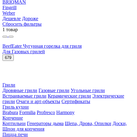
BRIQMAN
Fingrill
Weber
Дешевле
Дороже
Сбросить фильтры
1 товар
BeefEater Чугунная горелка для гриля
Для Газовых грилей
679
Грили
Дровяные грили
Газовые грили
Угольные грили
Встраиваемые грили
Керамические грили
Электрические
грили
Очаги и арт-объекты
Сертификаты
Гриль кухни
Brabura
Formilia
Profresco
Harmony
Копчение
Коптильни
Генераторы дыма
Щепа, Дрова, Опилки
Доски,
Шпон для копчения
Пицца печи