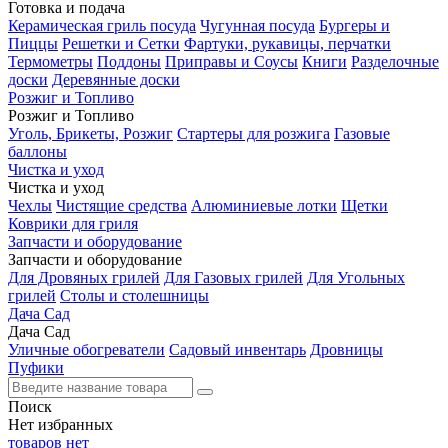
Готовка и подача
Керамическая гриль посуда
Чугунная посуда
Бургеры и
Пиццы
Решетки и Сетки
Фартуки, рукавицы, перчатки
Термометры
Поддоны
Приправы и Соусы
Книги
Разделочные
доски
Деревянные доски
Розжиг и Топливо
Розжиг и Топливо
Уголь, Брикеты, Розжиг
Стартеры для розжига
Газовые
баллоны
Чистка и уход
Чистка и уход
Чехлы
Чистящие средства
Алюминиевые лотки
Щетки
Коврики для гриля
Запчасти и оборудование
Запчасти и оборудование
Для Дровяных грилей
Для Газовых грилей
Для Угольных
грилей
Столы и столешницы
Дача Сад
Дача Сад
Уличные обогреватели
Садовый инвентарь
Дровницы
Пуфики
Поиск
Нет
избранных
товаров нет