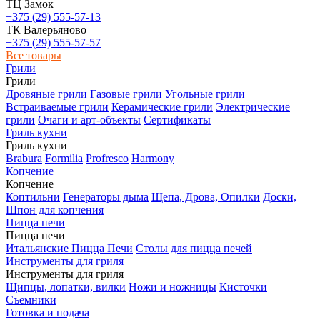
ТЦ Замок
+375 (29) 555-57-13
ТК Валерьяново
+375 (29) 555-57-57
Все товары
Грили
Грили
Дровяные грили
Газовые грили
Угольные грили
Встраиваемые грили
Керамические грили
Электрические
грили
Очаги и арт-объекты
Сертификаты
Гриль кухни
Гриль кухни
Brabura
Formilia
Profresco
Harmony
Копчение
Копчение
Коптильни
Генераторы дыма
Щепа, Дрова, Опилки
Доски,
Шпон для копчения
Пицца печи
Пицца печи
Итальянские Пицца Печи
Столы для пицца печей
Инструменты для гриля
Инструменты для гриля
Щипцы, лопатки, вилки
Ножи и ножницы
Кисточки
Съемники
Готовка и подача