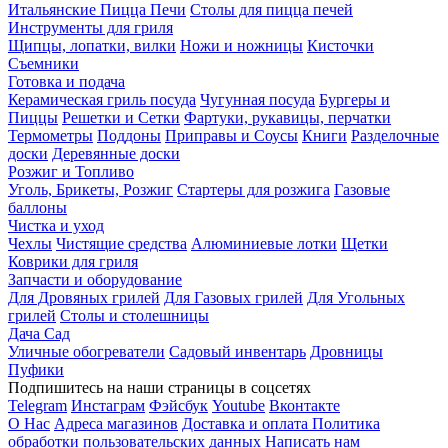
Итальянские Пицца Печи
Столы для пицца печей
Инструменты для гриля
Щипцы, лопатки, вилки
Ножи и ножницы
Кисточки
Съемники
Готовка и подача
Керамическая гриль посуда
Чугунная посуда
Бургеры и
Пиццы
Решетки и Сетки
Фартуки, рукавицы, перчатки
Термометры
Поддоны
Приправы и Соусы
Книги
Разделочные
доски
Деревянные доски
Розжиг и Топливо
Уголь, Брикеты, Розжиг
Стартеры для розжига
Газовые
баллоны
Чистка и уход
Чехлы
Чистящие средства
Алюминиевые лотки
Щетки
Коврики для гриля
Запчасти и оборудование
Для Дровяных грилей
Для Газовых грилей
Для Угольных
грилей
Столы и столешницы
Дача Сад
Уличные обогреватели
Садовый инвентарь
Дровницы
Пуфики
Подпишитесь на наши страницы в соцсетях
Telegram
Инстаграм
Фэйсбук
Youtube
Вконтакте
О Нас
Адреса магазинов
Доставка и оплата
Политика
обработки пользовательских данных
Написать нам