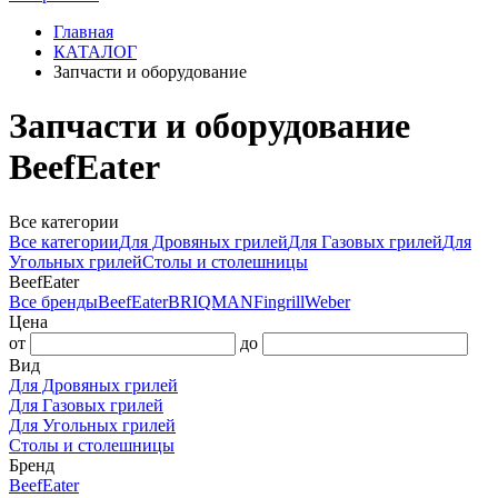
Главная
КАТАЛОГ
Запчасти и оборудование
Запчасти и оборудование
BeefEater
Все категории
Все категории
Для Дровяных грилей
Для Газовых грилей
Для
Угольных грилей
Столы и столешницы
BeefEater
Все бренды
BeefEater
BRIQMAN
Fingrill
Weber
Цена
от
до
Вид
Для Дровяных грилей
Для Газовых грилей
Для Угольных грилей
Столы и столешницы
Бренд
BeefEater