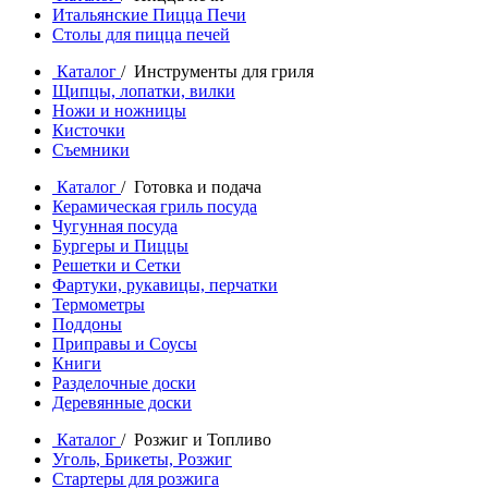
Итальянские Пицца Печи
Столы для пицца печей
Каталог
/ Инструменты для гриля
Щипцы, лопатки, вилки
Ножи и ножницы
Кисточки
Съемники
Каталог
/ Готовка и подача
Керамическая гриль посуда
Чугунная посуда
Бургеры и Пиццы
Решетки и Сетки
Фартуки, рукавицы, перчатки
Термометры
Поддоны
Приправы и Соусы
Книги
Разделочные доски
Деревянные доски
Каталог
/ Розжиг и Топливо
Уголь, Брикеты, Розжиг
Стартеры для розжига