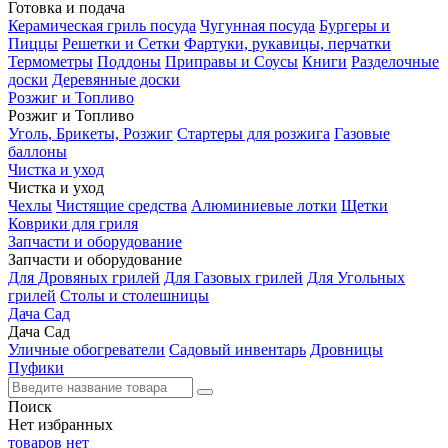
Готовка и подача
Керамическая гриль посуда
Чугунная посуда
Бургеры и
Пиццы
Решетки и Сетки
Фартуки, рукавицы, перчатки
Термометры
Поддоны
Приправы и Соусы
Книги
Разделочные
доски
Деревянные доски
Розжиг и Топливо
Розжиг и Топливо
Уголь, Брикеты, Розжиг
Стартеры для розжига
Газовые
баллоны
Чистка и уход
Чистка и уход
Чехлы
Чистящие средства
Алюминиевые лотки
Щетки
Коврики для гриля
Запчасти и оборудование
Запчасти и оборудование
Для Дровяных грилей
Для Газовых грилей
Для Угольных
грилей
Столы и столешницы
Дача Сад
Дача Сад
Уличные обогреватели
Садовый инвентарь
Дровницы
Пуфики
Поиск
Нет
избранных
товаров нет