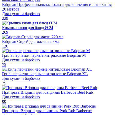
Briqman Профессиональная фольга для копчения и выпекания
20 метров
Для кухни и барбекю
229
Крышка клош для блюд Ø 24
269
Briqman Спрей для масла 220 мл
120
Гриль перчатки черные нитриловые Briqman M
Для кухни и барбекю
75
Гриль перчатки черные нитриловые Briqman XL
Для кухни и барбекю
75
Приправа Briqman для говядины Barbecue Beef Rub
Для кухни и барбекю
99
Приправа Briqman для свинины Pork Rub Barbecue