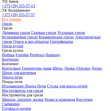
ТЦ Замок
+375 (29) 555-57-13
ТК Валерьяново
+375 (29) 555-57-57
Все товары
Грили
Грили
Дровяные грили
Газовые грили
Угольные грили
Встраиваемые грили
Керамические грили
Электрические
грили
Очаги и арт-объекты
Сертификаты
Гриль кухни
Гриль кухни
Brabura
Formilia
Profresco
Harmony
Копчение
Копчение
Коптильни
Генераторы дыма
Щепа, Дрова, Опилки
Доски,
Шпон для копчения
Пицца печи
Пицца печи
Итальянские Пицца Печи
Столы для пицца печей
Инструменты для гриля
Инструменты для гриля
Щипцы, лопатки, вилки
Ножи и ножницы
Кисточки
Съемники
Готовка и подача