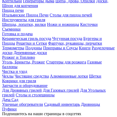
Коптильни
Генераторы дыма
Щепа, Дрова, Опилки
Доски,
Шпон для копчения
Пицца печи
Итальянские Пицца Печи
Столы для пицца печей
Инструменты для гриля
Щипцы, лопатки, вилки
Ножи и ножницы
Кисточки
Съемники
Готовка и подача
Керамическая гриль посуда
Чугунная посуда
Бургеры и
Пиццы
Решетки и Сетки
Фартуки, рукавицы, перчатки
Термометры
Поддоны
Приправы и Соусы
Книги
Разделочные
доски
Деревянные доски
Розжиг и Топливо
Уголь, Брикеты, Розжиг
Стартеры для розжига
Газовые
баллоны
Чистка и уход
Чехлы
Чистящие средства
Алюминиевые лотки
Щетки
Коврики для гриля
Запчасти и оборудование
Для Дровяных грилей
Для Газовых грилей
Для Угольных
грилей
Столы и столешницы
Дача Сад
Уличные обогреватели
Садовый инвентарь
Дровницы
Пуфики
Подпишитесь на наши страницы в соцсетях