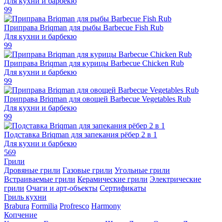
Для кухни и барбекю
99
Приправа Briqman для рыбы Barbecue Fish Rub
Для кухни и барбекю
99
Приправа Briqman для курицы Barbecue Chicken Rub
Для кухни и барбекю
99
Приправа Briqman для овощей Barbecue Vegetables Rub
Для кухни и барбекю
99
Подставка Briqman для запекания рёбер 2 в 1
Для кухни и барбекю
569
Грили
Дровяные грили
Газовые грили
Угольные грили
Встраиваемые грили
Керамические грили
Электрические
грили
Очаги и арт-объекты
Сертификаты
Гриль кухни
Brabura
Formilia
Profresco
Harmony
Копчение