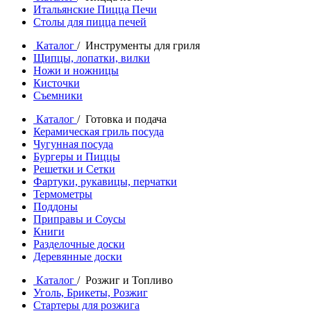
Итальянские Пицца Печи
Столы для пицца печей
Каталог
/ Инструменты для гриля
Щипцы, лопатки, вилки
Ножи и ножницы
Кисточки
Съемники
Каталог
/ Готовка и подача
Керамическая гриль посуда
Чугунная посуда
Бургеры и Пиццы
Решетки и Сетки
Фартуки, рукавицы, перчатки
Термометры
Поддоны
Приправы и Соусы
Книги
Разделочные доски
Деревянные доски
Каталог
/ Розжиг и Топливо
Уголь, Брикеты, Розжиг
Стартеры для розжига