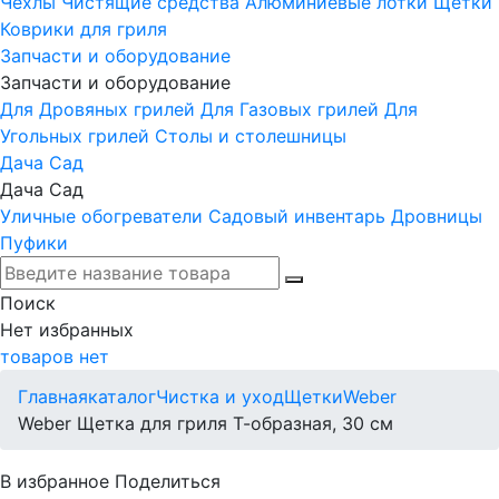
Чехлы
Чистящие средства
Алюминиевые лотки
Щетки
Коврики для гриля
Запчасти и оборудование
Запчасти и оборудование
Для Дровяных грилей
Для Газовых грилей
Для
Угольных грилей
Столы и столешницы
Дача Сад
Дача Сад
Уличные обогреватели
Садовый инвентарь
Дровницы
Пуфики
Поиск
Нет
избранных
товаров нет
Главная
каталог
Чистка и уход
Щетки
Weber
Weber Щетка для гриля Т-образная, 30 см
В избранное
Поделиться