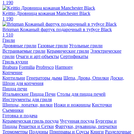
1 190
Keittio Дровница кожаная Manchester Black
1 190
Briqman Кожаный фартук подарочный в тубусе Black
1 510
Грили
Дровяные грили
Газовые грили
Угольные грили
Встраиваемые грили
Керамические грили
Электрические
грили
Очаги и арт-объекты
Сертификаты
Гриль кухни
Brabura
Formilia
Profresco
Harmony
Копчение
Коптильни
Генераторы дыма
Щепа, Дрова, Опилки
Доски,
Шпон для копчения
Пицца печи
Итальянские Пицца Печи
Столы для пицца печей
Инструменты для гриля
Щипцы, лопатки, вилки
Ножи и ножницы
Кисточки
Съемники
Готовка и подача
Керамическая гриль посуда
Чугунная посуда
Бургеры и
Пиццы
Решетки и Сетки
Фартуки, рукавицы, перчатки
Термометры
Поддоны
Приправы и Соусы
Книги
Разделочные