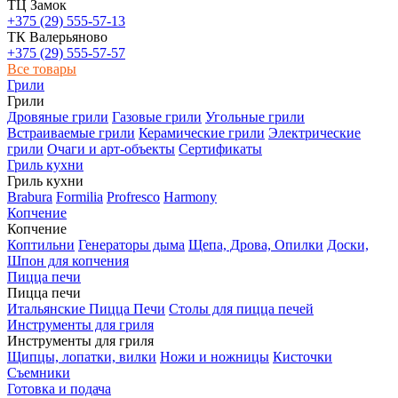
ТЦ Замок
+375 (29) 555-57-13
ТК Валерьяново
+375 (29) 555-57-57
Все товары
Грили
Грили
Дровяные грили
Газовые грили
Угольные грили
Встраиваемые грили
Керамические грили
Электрические
грили
Очаги и арт-объекты
Сертификаты
Гриль кухни
Гриль кухни
Brabura
Formilia
Profresco
Harmony
Копчение
Копчение
Коптильни
Генераторы дыма
Щепа, Дрова, Опилки
Доски,
Шпон для копчения
Пицца печи
Пицца печи
Итальянские Пицца Печи
Столы для пицца печей
Инструменты для гриля
Инструменты для гриля
Щипцы, лопатки, вилки
Ножи и ножницы
Кисточки
Съемники
Готовка и подача