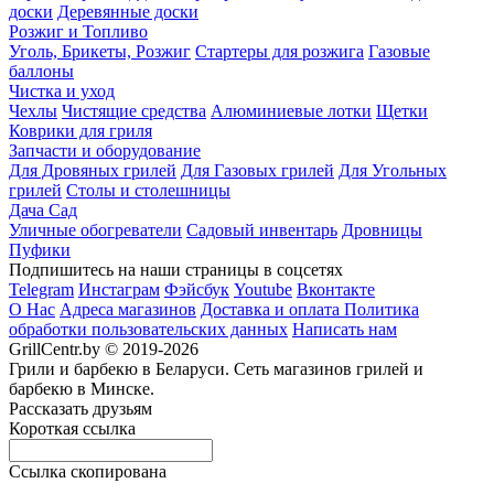
доски
Деревянные доски
Розжиг и Топливо
Уголь, Брикеты, Розжиг
Стартеры для розжига
Газовые
баллоны
Чистка и уход
Чехлы
Чистящие средства
Алюминиевые лотки
Щетки
Коврики для гриля
Запчасти и оборудование
Для Дровяных грилей
Для Газовых грилей
Для Угольных
грилей
Столы и столешницы
Дача Сад
Уличные обогреватели
Садовый инвентарь
Дровницы
Пуфики
Подпишитесь на наши страницы в соцсетях
Telegram
Инстаграм
Фэйсбук
Youtube
Вконтакте
О Нас
Адреса магазинов
Доставка и оплата
Политика
обработки пользовательских данных
Написать нам
GrillCentr.by © 2019-2026
Грили и барбекю в Беларуси. Сеть магазинов грилей и
барбекю в Минске.
Рассказать друзьям
Короткая ссылка
Ссылка скопирована