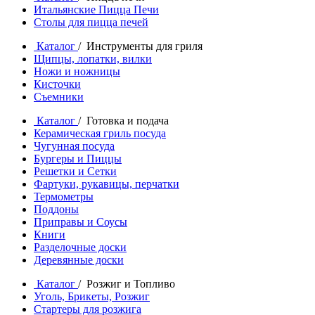
Итальянские Пицца Печи
Столы для пицца печей
Каталог
/ Инструменты для гриля
Щипцы, лопатки, вилки
Ножи и ножницы
Кисточки
Съемники
Каталог
/ Готовка и подача
Керамическая гриль посуда
Чугунная посуда
Бургеры и Пиццы
Решетки и Сетки
Фартуки, рукавицы, перчатки
Термометры
Поддоны
Приправы и Соусы
Книги
Разделочные доски
Деревянные доски
Каталог
/ Розжиг и Топливо
Уголь, Брикеты, Розжиг
Стартеры для розжига