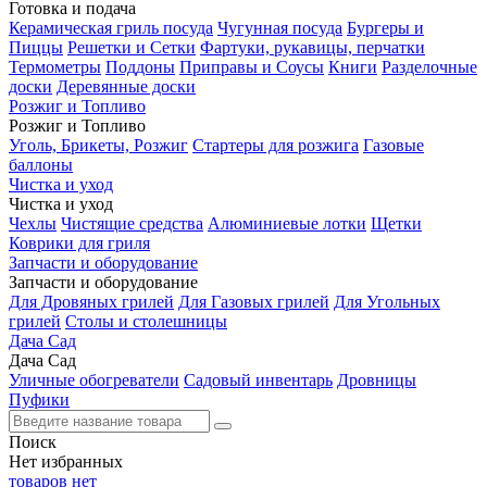
Готовка и подача
Керамическая гриль посуда
Чугунная посуда
Бургеры и
Пиццы
Решетки и Сетки
Фартуки, рукавицы, перчатки
Термометры
Поддоны
Приправы и Соусы
Книги
Разделочные
доски
Деревянные доски
Розжиг и Топливо
Розжиг и Топливо
Уголь, Брикеты, Розжиг
Стартеры для розжига
Газовые
баллоны
Чистка и уход
Чистка и уход
Чехлы
Чистящие средства
Алюминиевые лотки
Щетки
Коврики для гриля
Запчасти и оборудование
Запчасти и оборудование
Для Дровяных грилей
Для Газовых грилей
Для Угольных
грилей
Столы и столешницы
Дача Сад
Дача Сад
Уличные обогреватели
Садовый инвентарь
Дровницы
Пуфики
Поиск
Нет
избранных
товаров нет